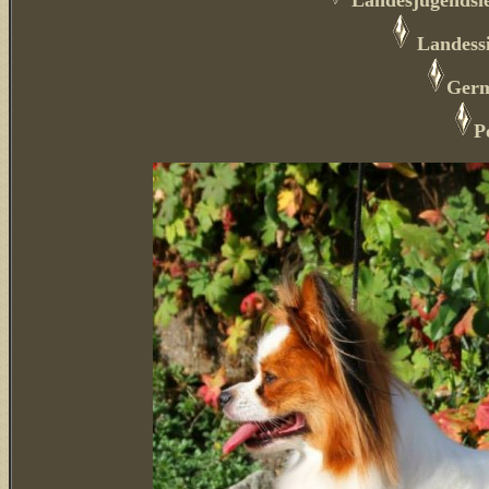
Landesjugendsie
Landessi
Ger
P