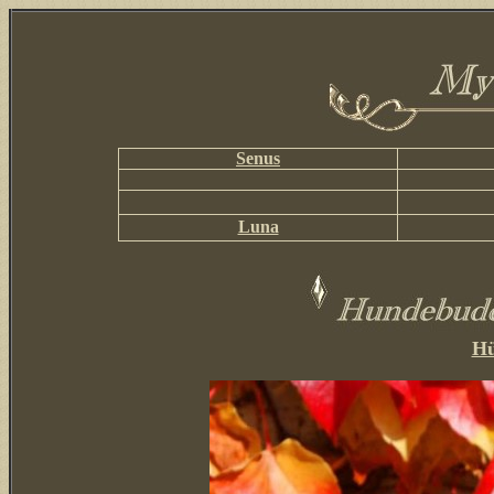
Senus
Luna
H