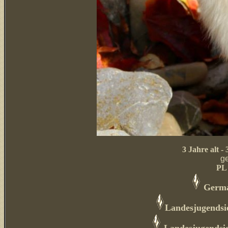
3 Jahre alt - 
ge
PL 
Germa
Landesjugendsi