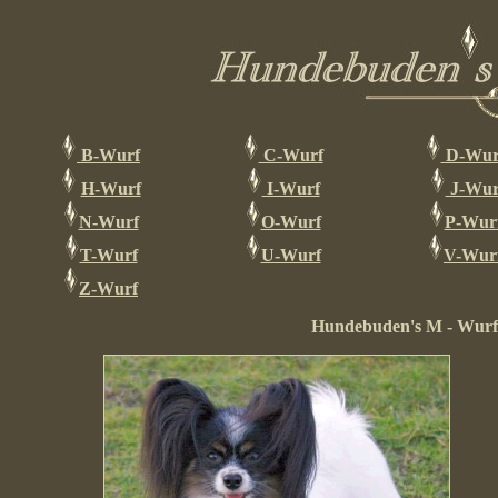
B-Wurf
C-Wurf
D-Wur
H-Wurf
I-Wurf
J-Wur
N-Wurf
O-Wurf
P-Wur
T-Wurf
U-Wurf
V-Wur
Z-Wurf
Hundebuden's M - Wurf