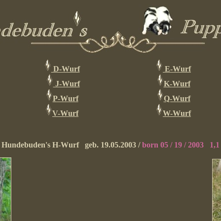
D-Wurf
E-Wurf
J-Wurf
K-
Wurf
P-Wurf
Q-Wurf
V-Wurf
W-Wurf
Hundebuden's H-Wurf geb. 19.05.2003
/
born 05 / 19 / 2003 1,1